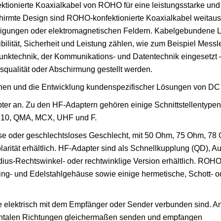
ektionierte Koaxialkabel von ROHO für eine leistungsstarke und
irmte Design sind ROHO-konfektionierte Koaxialkabel weitaus
igungen oder elektromagnetischen Feldern. Kabelgebundene
bilität, Sicherheit und Leistung zählen, wie zum Beispiel Messl
Funktechnik, der Kommunikations- und Datentechnik eingesetzt –
qualität oder Abschirmung gestellt werden.
onen und die Entwicklung kundenspezifischer Lösungen von DC
er an. Zu den HF-Adaptern gehören einige Schnittstellentype
X10, QMA, MCX, UHF und F.
hse oder geschlechtsloses Geschlecht, mit 50 Ohm, 75 Ohm, 78
rität erhältlich. HF-Adapter sind als Schnellkupplung (QD), Au
dius-Rechtswinkel- oder rechtwinklige Version erhältlich. ROHO
ng- und Edelstahlgehäuse sowie einige hermetische, Schott- o
ie elektrisch mit dem Empfänger oder Sender verbunden sind. 
izontalen Richtungen gleichermaßen senden und empfangen