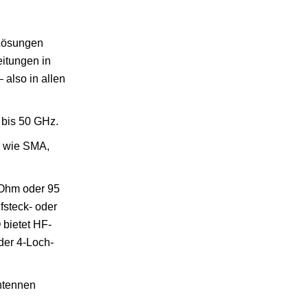
 Lösungen
eitungen in
 also in allen
 bis 50 GHz.
n wie SMA,
 Ohm oder 95
fsteck- oder
 bietet HF-
der 4-Loch-
Antennen