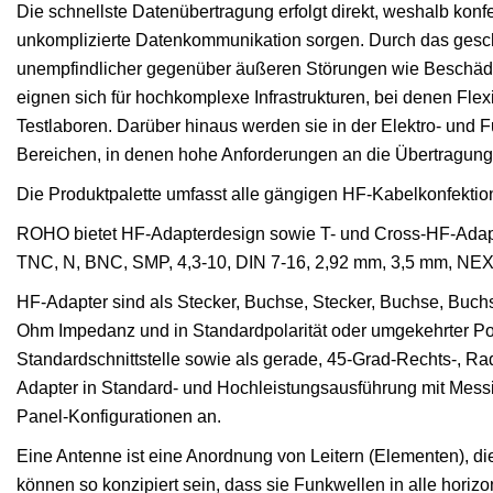
Die schnellste Datenübertragung erfolgt direkt, weshalb konf
unkomplizierte Datenkommunikation sorgen. Durch das gesch
unempfindlicher gegenüber äußeren Störungen wie Beschäd
eignen sich für hochkomplexe Infrastrukturen, bei denen Flexi
Testlaboren. Darüber hinaus werden sie in der Elektro- und 
Bereichen, in denen hohe Anforderungen an die Übertragungs
Die Produktpalette umfasst alle gängigen HF-Kabelkonfekti
ROHO bietet HF-Adapterdesign sowie T- und Cross-HF-Adapt
TNC, N, BNC, SMP, 4,3-10, DIN 7-16, 2,92 mm, 3,5 mm, NE
HF-Adapter sind als Stecker, Buchse, Stecker, Buchse, Buc
Ohm Impedanz und in Standardpolarität oder umgekehrter Pola
Standardschnittstelle sowie als gerade, 45-Grad-Rechts-, Ra
Adapter in Standard- und Hochleistungsausführung mit Messi
Panel-Konfigurationen an.
Eine Antenne ist eine Anordnung von Leitern (Elementen), d
können so konzipiert sein, dass sie Funkwellen in alle hor