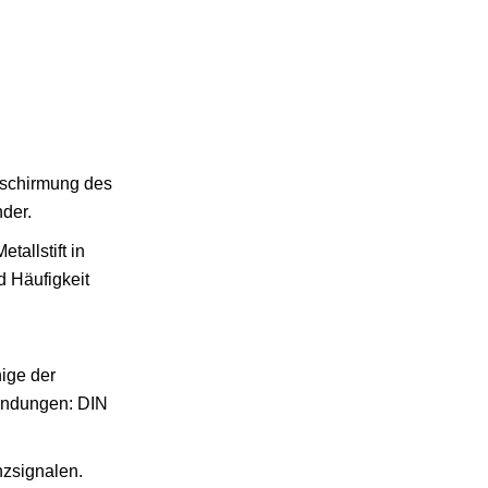
bschirmung des
der.
allstift in
d Häufigkeit
ige der
endungen: DIN
nzsignalen.