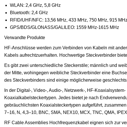
WLAN: 2,4 GHz, 5,8 GHz
Bluetooth: 2,4 GHz
RFID/UHF/NFC: 13,56 MHz, 433 MHz, 750 MHz, 915 MH
GPS/BDS/GLONASS/GALILEO: 1559 MHz-1615 MHz
Verwandte Produkte
HF-Anschlüsse werden zum Verbinden von Kabeln mit anderen
Kabels aufrechtzuerhalten. Hochwertige Steckverbinder biet
Es gibt zwei unterschiedliche Steckerstile; männlich und wei
der Mitte, wohingegen weibliche Steckverbinder eine Buchse
des Steckverbinders sind einige möglicherweise geschlechtslo
In der Digital-, Video-, Audio-, Netzwerk-, HF-Koaxialsystem
Koaxialkabelsteckertypen. Jedes bietet je nach Endverwendu
gebräuchlichsten Koaxialsteckertypen aufgeführt, zusamm
7–16, N, 4,3–10, BNC, SMA, NEX10, MCX, TNC, QMA, IPEX
RF Cable Assemblies Hochfrequenzkabel eignen sich zur ver