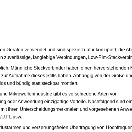
z
 Geräten verwendet und sind speziell dafür konzipiert, die A
en zuverlässige, langlebige Verbindungen, Low-Pim-Steckverbin
blich. Männliche Steckverbinder haben einen hervorstehenden Met
 zur Aufnahme dieses Stifts haben. Abhängig von der Größe un
s und bündig statt steckbar montiert.
- und Mikrowellenindustrie gibt es verschiedene Arten von
ng oder Anwendung einzigartige Vorteile. Nachfolgend sind ein
en mit ihren Unterscheidungsmerkmalen und vorgesehenen Anw
/U.FL usw.
lustarmen und verzerrungsfreien Übertragung von Hochfreque