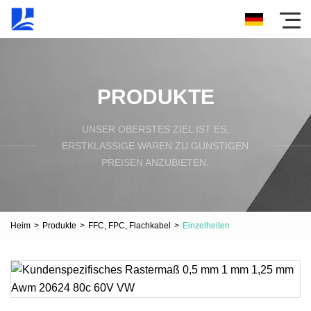
PRODUKTE
UNSER OBERSTES ZIEL IST ES,
ERSTKLASSIGE WAREN ZU GÜNSTIGEN
PREISEN ANZUBIETEN.
Heim
>
Produkte
>
FFC, FPC, Flachkabel
>
Einzelheiten