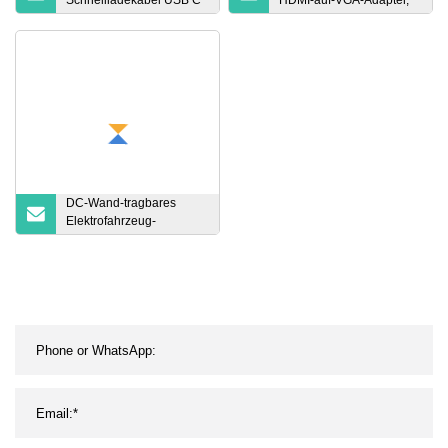
Schnellladekabel USB C
HDMI-auf-VGA-Adapter,
Kabel Pd 240W USB 2.0
HDMI-auf-VGA
Typ C auf Typ C Kabel
zum Aufladen von
MacBook-Telefonen
DC-Wand-tragbares
Elektrofahrzeug-
Autobatterie-EV-
Ladegerät mit APP 30 kW
40 kW Wallbox DC-
Schnell-EV-
Autoladestation