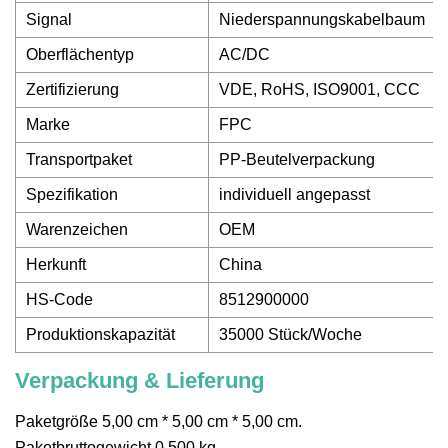
Signal
Niederspannungskabelbaum
Oberflächentyp
AC/DC
Zertifizierung
VDE, RoHS, ISO9001, CCC
Marke
FPC
Transportpaket
PP-Beutelverpackung
Spezifikation
individuell angepasst
Warenzeichen
OEM
Herkunft
China
HS-Code
8512900000
Produktionskapazität
35000 Stück/Woche
Verpackung & Lieferung
Paketgröße 5,00 cm * 5,00 cm * 5,00 cm.
Paketbruttogewicht 0,500 kg