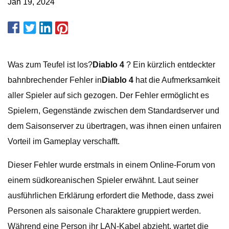
Jan 19, 2024
Was zum Teufel ist los?
Diablo 4
? Ein kürzlich entdeckter
bahnbrechender Fehler in
Diablo 4
hat die Aufmerksamkeit
aller Spieler auf sich gezogen. Der Fehler ermöglicht es
Spielern, Gegenstände zwischen dem Standardserver und
dem Saisonserver zu übertragen, was ihnen einen unfairen
Vorteil im Gameplay verschafft.
Dieser Fehler wurde erstmals in einem Online-Forum von
einem südkoreanischen Spieler erwähnt. Laut seiner
ausführlichen Erklärung erfordert die Methode, dass zwei
Personen als saisonale Charaktere gruppiert werden.
Während eine Person ihr LAN-Kabel abzieht, wartet die