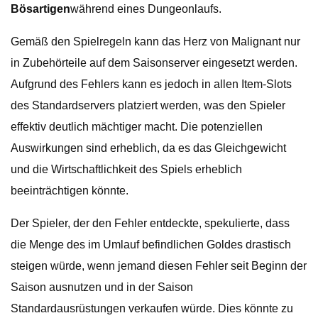
Bösartigen
während eines Dungeonlaufs.
Gemäß den Spielregeln kann das Herz von Malignant nur
in Zubehörteile auf dem Saisonserver eingesetzt werden.
Aufgrund des Fehlers kann es jedoch in allen Item-Slots
des Standardservers platziert werden, was den Spieler
effektiv deutlich mächtiger macht. Die potenziellen
Auswirkungen sind erheblich, da es das Gleichgewicht
und die Wirtschaftlichkeit des Spiels erheblich
beeinträchtigen könnte.
Der Spieler, der den Fehler entdeckte, spekulierte, dass
die Menge des im Umlauf befindlichen Goldes drastisch
steigen würde, wenn jemand diesen Fehler seit Beginn der
Saison ausnutzen und in der Saison
Standardausrüstungen verkaufen würde. Dies könnte zu