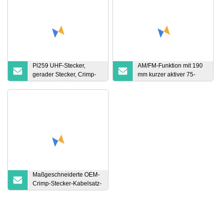
Pl259 UHF-Stecker,
AM/FM-Funktion mit 190
gerader Stecker, Crimp-
mm kurzer aktiver 75-
Lötaufsatz für Rg58
Ohm-Autoantenne mit
LMR195-Kabel
Motorola-Stecker
Maßgeschneiderte OEM-
Crimp-Stecker-Kabelsatz-
Kabelbaum-Kabelsätze
für Solar-Wechselrichter-
Neuenergiegeräte