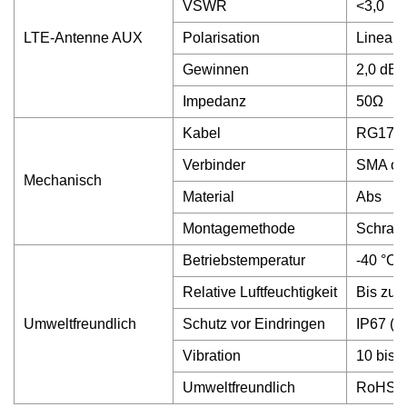
VSWR
<3,0
LTE-Antenne AUX
Polarisation
Linear
Gewinnen
2,0 dBi 
Impedanz
50Ω
Kabel
RG174
Verbinder
SMA od
Mechanisch
Material
Abs
Montagemethode
Schrau
Betriebstemperatur
-40 °C 
Relative Luftfeuchtigkeit
Bis zu 
Umweltfreundlich
Schutz vor Eindringen
IP67 (o
Vibration
10 bis 
Umweltfreundlich
RoHS-k