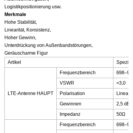
Logistikpositionierung usw.
Merkmale
Hohe Stabilität,
Linearität, Konsistenz,
Hoher Gewinn,
Unterdrückung von Außenbandstörungen,
Geräuscharme Figur
Artikel
Spezifi
Frequenzbereich
698–96
VSWR
<3,0
LTE-Antenne HAUPT
Polarisation
Linear
Gewinnen
2,5 dBi 
Impedanz
50Ω
Frequenzbereich
698–96