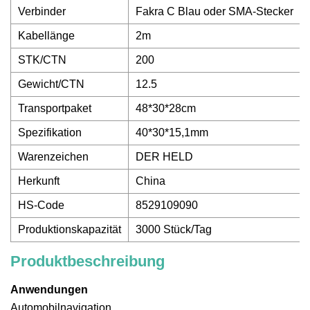
Verbinder
Fakra C Blau oder SMA-Stecker
Kabellänge
2m
STK/CTN
200
Gewicht/CTN
12.5
Transportpaket
48*30*28cm
Spezifikation
40*30*15,1mm
Warenzeichen
DER HELD
Herkunft
China
HS-Code
8529109090
Produktionskapazität
3000 Stück/Tag
Produktbeschreibung
Anwendungen
Automobilnavigation,