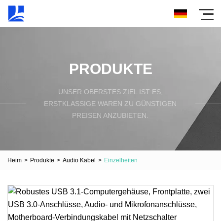
PRODUKTE
UNSER OBERSTES ZIEL IST ES,
ERSTKLASSIGE WAREN ZU GÜNSTIGEN
PREISEN ANZUBIETEN.
Heim
>
Produkte
>
Audio Kabel
>
Einzelheiten