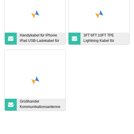
Handykabel für iPhone
3FT 6FT 10FT TPE
iPad USB-Ladekabel für
Lightning Kabel für
iOS-Geräte
iPhone iPad USB Kabel
Schnellladekabel USB-
Telefon Ladegerät Kabel
Datenkabel
Daten USB C Kabel für
Fabrikgroßhandelskabel
iPhone Ladegerät Kabel
Telefon Zubehör
Großhandel
Kommunikationsantenne
680