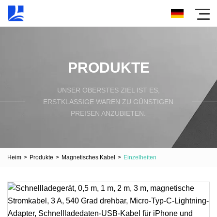
PRODUKTE
UNSER OBERSTES ZIEL IST ES,
ERSTKLASSIGE WAREN ZU GÜNSTIGEN
PREISEN ANZUBIETEN.
Heim
>
Produkte
>
Magnetisches Kabel
>
Einzelheiten