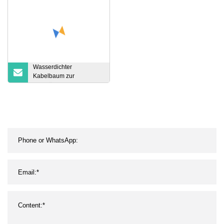
Tbt3 ISO9001 zertifizierte
Fabrik
Wasserdichter
Kabelbaum zur
Qualitätssicherung
gemäß IATF16949 für die
Kabelbaugruppe des
Lenksystems mit Te Molex
Aptiv-Stecker