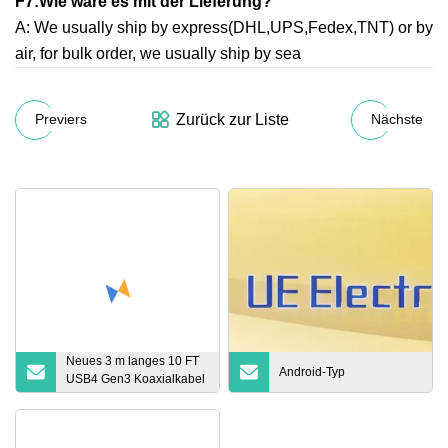
F7:
Wie wäre es mit der Lieferung?
A: We usually ship by express(DHL,UPS,Fedex,TNT) or by
air, for bulk order, we usually ship by sea
Zurück zur Liste
Previers
Nächste
Neues 3 m langes 10 FT
Android-Typ
USB4 Gen3 Koaxialkabel
100 W Pd Charge
Thunderbolt 4 40 Gbit/s
USBC für Thunderbolt4