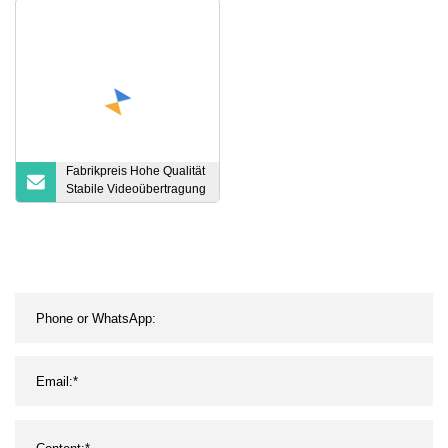
Outdoor für Rak Hnt
Helium Hotspot Miner
Fabrikpreis Hohe Qualität
Stabile Videoübertragung
Schwarz Vhdci SCSI68
Stecker auf 3 HDMI
Buchse Splitterkabel für 1
Vhdci Video-Sharing 3
Monitore