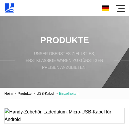
PRODUKTE
UNSER OBERSTES ZIEL IST ES,
ERSTKLASSIGE WAREN ZU GÜNSTIGEN
PREISEN ANZUBIETEN.
Heim
>
Produkte
>
USB-Kabel
>
Einzelheiten