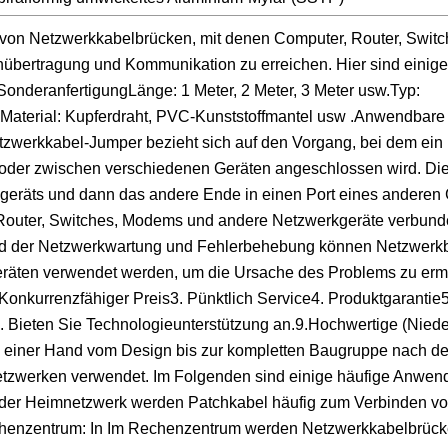
 von Netzwerkkabelbrücken, mit denen Computer, Router, Swit
bertragung und Kommunikation zu erreichen. Hier sind einig
nderanfertigungLänge: 1 Meter, 2 Meter, 3 Meter usw.Typ:
aterial: Kupferdraht, PVC-Kunststoffmantel usw .Anwendbare
tzwerkkabel-Jumper bezieht sich auf den Vorgang, bei dem ein
oder zwischen verschiedenen Geräten angeschlossen wird. Die
geräts und dann das andere Ende in einen Port eines anderen 
 Router, Switches, Modems und andere Netzwerkgeräte verbun
nd der Netzwerkwartung und Fehlerbehebung können Netzwerk
äten verwendet werden, um die Ursache des Problems zu ermi
. Konkurrenzfähiger Preis3. Pünktlich Service4. Produktgarantie5
e8. Bieten Sie Technologieunterstützung an.9.Hochwertige (Nie
s einer Hand vom Design bis zur kompletten Baugruppe nach d
zwerken verwendet. Im Folgenden sind einige häufige Anwen
- oder Heimnetzwerk werden Patchkabel häufig zum Verbinden v
echenzentrum: In Im Rechenzentrum werden Netzwerkkabelbrüc