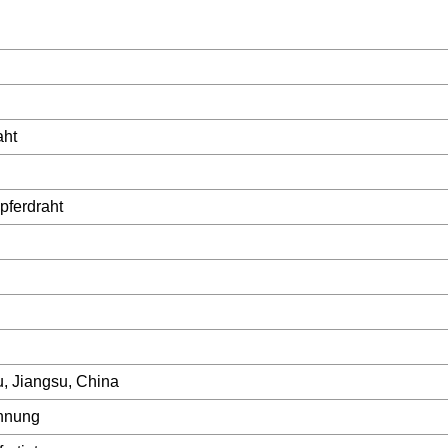
aht
pferdraht
, Jiangsu, China
nnung