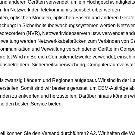
 und anderen Geräten verwendet, um ein Hochgeschwindigkeits
er: Im Netzwerk der Telekommunikationsbetreiber werden
en, optischen Modulen, optischen Fasern und anderen Geräte
rwachung: In Sicherheitsüberwachungssystemen werden Netzwe
eorecordern (NVR), Netzwerkvideoservern usw. verwendet and
rwaltung werden Netzwerkkabelbrücken zum Verbinden von Se
Kommunikation und Verwaltung verschiedener Geräte im Compu
breitet Wird im Bereich Computernetzwerke verwendet, einschli
onsbetreibern, Sicherheitsüberwachung, Computerraumverwal
s zwanzig Ländern und Regionen aufgebaut. Wir sind in der L
erstellen. Somit sind wir bestens gerüstet, um OEM-Aufträge a
den zu entwerfen und herzustellen. Darüber hinaus können wir
nd den besten Service bieten.
ll können Sie den Versand durchführen? A2. Wir halten die W