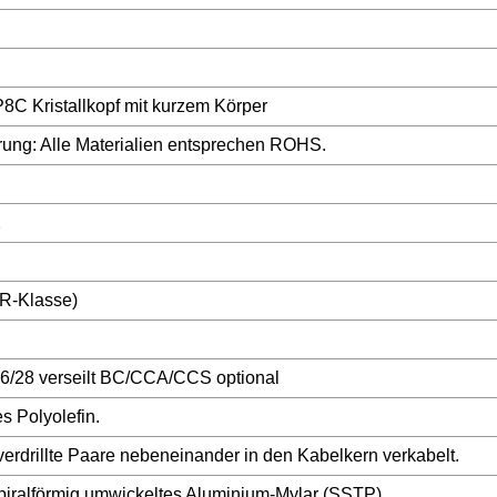
C Kristallkopf mit kurzem Körper
ierung: Alle Materialien entsprechen ROHS.
2
R-Klasse)
26/28 verseilt BC/CCA/CCS optional
es Polyolefin.
verdrillte Paare nebeneinander in den Kabelkern verkabelt.
piralförmig umwickeltes Aluminium-Mylar (SSTP)