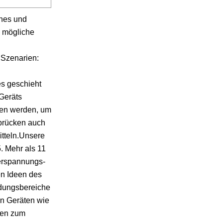
ches und
e mögliche
 Szenarien:
s geschieht
Geräts
den werden, um
brücken auch
tteln.Unsere
. Mehr als 11
derspannungs-
en Ideen des
dungsbereiche
on Geräten wie
ken zum