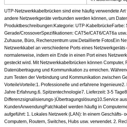
UTP-Netzwerkkabelbrücken sind eine häufig verwendete Art
andere Netzwerkgeräte verbunden werden können, um Datenü
Produktbeschreibungen:Kategorie: UTP-KabelbrückeFarbe: So
Gerade/CrossoverSpezifikationen: CAT5e/CAT6/CAT6a usw.M
Zuhause, Büro, Rechenzentrum usw.Detaillierte FotosEin Ne
Netzwerkkabel an verschiedene Ports eines Netzwerkgeräts 
normalerweise, indem ein Ende in einen Port eines Netzwerk
gesteckt wird. Mit Netzwerkkabelbrücken können Computer,
Datenübertragung und Kommunikation zu erreichen. Währe
zum Testen der Verbindung und Kommunikation zwischen Ger
VorteileVorteile:1. Professionelle und erfahrene Ingenieure2
Jahre Erfahrung.6. Spitzentechnologie7. Lieferzeit: 3-5 Tag
Differenzsignalisierungs-)Übertragungslösung10.Service au
KundenAnwendungPatchkabel werden häufig in Computernet
aufgeführt: 1. Lokales Netzwerk (LAN): In einem Geschäfts
Computern, Routern, Switches, Hubs usw. verwendet. 2. R