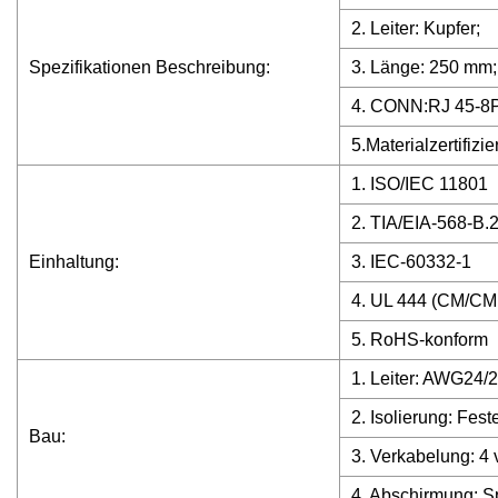
2. Leiter: Kupfer;
Spezifikationen Beschreibung:
3. Länge: 250 mm;
4. CONN:RJ 45-8P8
5.Materialzertifiz
1. ISO/IEC 11801
2. TIA/EIA-568-B.
Einhaltung:
3. IEC-60332-1
4. UL 444 (CM/CM
5. RoHS-konform
1. Leiter: AWG24/
2. Isolierung: Fest
Bau:
3. Verkabelung: 4 
4. Abschirmung: S