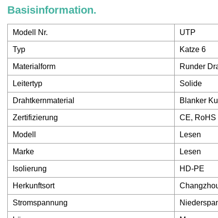
Basisinformation.
Modell Nr.
UTP
Typ
Katze 6
Materialform
Runder Dr
Leitertyp
Solide
Drahtkernmaterial
Blanker Ku
Zertifizierung
CE, RoHS
Modell
Lesen
Marke
Lesen
Isolierung
HD-PE
Herkunftsort
Changzhou
Stromspannung
Niederspa