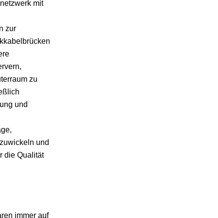
netzwerk mit
n zur
rkkabelbrücken
ere
rvern,
terraum zu
eßlich
tung und
age,
bzuwickeln und
 die Qualität
aren immer auf