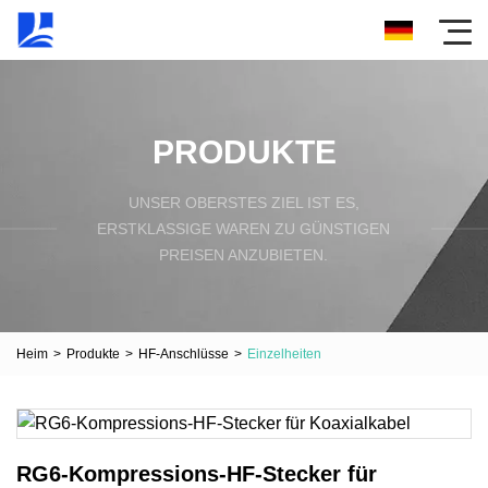
PRODUKTE
UNSER OBERSTES ZIEL IST ES,
ERSTKLASSIGE WAREN ZU GÜNSTIGEN
PREISEN ANZUBIETEN.
Heim
>
Produkte
>
HF-Anschlüsse
>
Einzelheiten
RG6-Kompressions-HF-Stecker für