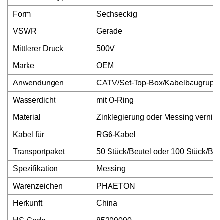
Form
Sechseckig
VSWR
Gerade
Mittlerer Druck
500V
Marke
OEM
Anwendungen
CATV/Set-Top-Box/Kabelbaugrupp
Wasserdicht
mit O-Ring
Material
Zinklegierung oder Messing vernick
Kabel für
RG6-Kabel
Transportpaket
50 Stück/Beutel oder 100 Stück/Beu
Spezifikation
Messing
Warenzeichen
PHAETON
Herkunft
China